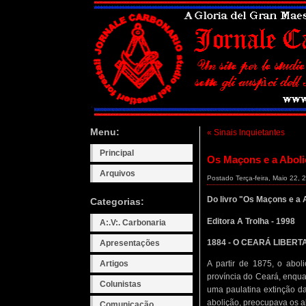
Menu:
« Sinais Inquietantes
Principal
Os Maçons e a Aboli
Arquivos
Postado Terça-feira, Maio 22, 
Do livro "Os Maçons e a 
Categorias:
Editora A Trolha - 1998
A:.V:. Carbonaria
1884 - O CEARÁ LIBER
Apresentações
A partir de 1875, o abo
Artigos
província do Ceará, enqua
Colunistas
uma paulatina extinção da
abolição, preocupava os a
Comunicação