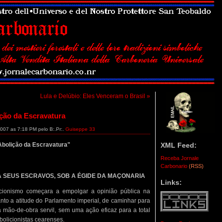
Lula e Delúbio: Eles Venceram o Brasil »
ção da Escravatura
2007 as 7:18 PM pelo B:.Pr:.
Guiseppe 33
XML Feed:
Abolição da Escravatura"
Receba Jornale
Carbonario
(RSS)
TA SEUS ESCRAVOS, SOB A ÉGIDE DA MAÇONARIA
Links:
licionismo começara a empolgar a opinião pública na
nto a atitude do Parlamento imperial, de caminhar para
 mão-de-obra servil, sem uma ação eficaz para a total
bolicionistas cearenses.