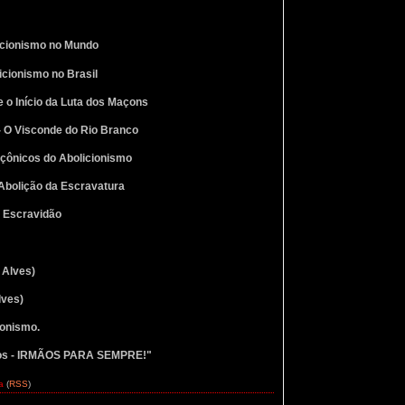
licionismo no Mundo
licionismo no Brasil
o e o Início da Luta dos Maçons
e - O Visconde do Rio Branco
açônicos do Abolicionismo
a Abolição da Escravatura
a Escravidão
 Alves)
lves)
ionismo.
ios - IRMÃOS PARA SEMPRE!"
a
(
RSS
)