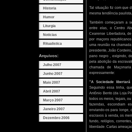
Tal situação fiz com que 
Historia
mesma tendência paulista, 
Humor
Também começaram a ser 
Liturgia
entre elas, o Centro Ab
Cearense Libertadora, de 
Noticias
por maçons republicanos 
Ritualistica
uma reunião na chamada "
presidente, João Cordeiro
Arquivos:
pano negro , exigindo, d
pela abolição da escravat
Julho 2007
chamada de Maçonaria F
expressamente:
Junho 2007
"A Sociedade libertar
Maio 2007
Seguindo essa linha, qu
Abril 2007
Antônio Bento (da Loja Pir
todos os meios, legais, ou
Março 2007
fazendas, escondiam es
Janeiro 2007
enviando-os para longe, c
escravos à venda, os me
Dezembro 2006
fundo, relógios, corrente
liberdade. Cartas ameaça