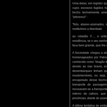
Uma delas, em registro que
cujos escravos fugidos 
trecho terrivelmente am
"pitoresco" :
"Nós, abaixo-assinados, 
restituímos a liberdade
ao cidadão F...., e or
residência, se o seu senho
faca bem grande, que lhe 
A Sociedade chegou a alic
homenageados por Patrocí
conhecido como "dragão do 
devido ao mar bravio, e
desembarques tinham qu
insubmersíveis, ou seja
encapelado desse trecho
transporte de passagei
recusavam-se a transportar
interno de cativos, que
províncias, diante do avan
A última tentativa de emba