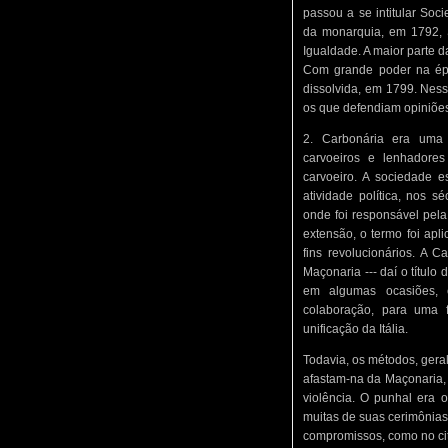
passou a se intitular So
da monarquia, em 1792, 
Igualdade. A maior parte 
Com grande poder na époc
dissolvida, em 1799. Ness
os que defendiam opiniões
2. Carbonária era uma s
carvoeiros e lenhadores
carvoeiro. A sociedade 
atividade política, nos sé
onde foi responsável pela 
extensão, o termo foi ap
fins revolucionários. A 
Maçonaria --- daí o título
em algumas ocasiões, 
colaboração, para uma
unificação da Itália.
Todavia, os métodos, geral
afastam-na da Maçonaria, 
violência. O punhal era 
muitas de suas cerimônias,
compromissos, como no ci