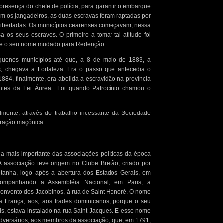
 presença do chefe de polícia, para garantir o embarque
com os jangadeiros, as duas escravas foram raptadas por
ibertadas. Os municípios cearenses começavam, nessa
a os seus escravos. O primeiro a tomar tal atitude foi
teve o seu nome mudado para Redenção.
quenos municípios até que, a 8 de maio de 1883, a
os, chegava a Fortaleza. Era o passo que antecedia o
1884, finalmente, era abolida a escravidão na província
ntes da Lei Áurea.. Foi quando Patrocínio chamou o
palmente, através do trabalho incessante da Sociedade
piração maçônica.
 a mais importante das associações políticas da época
 associação teve origem no Clube Bretão, criado por
etanha, logo após a abertura dos Estados Gerais, em
companhando a Assembléia Nacional, em Paris, a
Convento dos Jacobinos, à rua de Saint Honoré. O nome
a França, aos, aos frades dominicanos, porque o seu
is, estava instalado na rua Saint Jacques. E esse nome
dversários, aos membros da associação, que, em 1791,