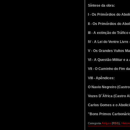
Síntese da obra:
I - Os Primórdios do Abo
II - Os Primórdios do Abo
III - A extinção do Tráfic
IV - A Lei do Ventre Livr
V - Os Grandes Vultos M
VI - A Questão Militar e 
VII - O Caminho do Fim d
VIII - Apêndices:
O Navio Negreiro (Castro
Vozes D´África (Castro A
Carlos Gomes e o Abolic
"Bons Primos Carbonár
Categoria
Artigos
(
RSS
),
Histori