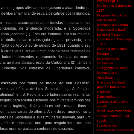
Poema Regius
Manoscritto Carmick del
diversos grupos ativistas começassem a atuar dentro da
1727
de liberar, em grande escala,os cativos dos latifúndios.
Pitagora - Versi Aurei
Riflessioni su
criadas associações abolicionistas, destacando-se,
Massoneria e Cultura
olicionista, de tendência moderada, e a Sociedade
Giuseppe Garibaldi:
linha jacobina (1). Esta era formada, em sua maioria,
Lettera a Mazzoni
Lo Statuto di Strasburgo
e abolicionistas e conseguiu agitar a província, com
- 1459
Sala do Aço", a 30 de janeiro de 1881, quando o seu
Ricordi di un vecchio
, à luz de velas, cravou um punhal na mesa revestida de
Maestro
e todos os presentes, o juramento de matar ou morrer
La prima loggia
ura, ao mais clássico estilo da Carbonária (2), também
massonica
lorestal. Nos estatutos da Libertadora constava,
La leggenda di Hiram
Massoneria e
Apocalisse
Giuseppe Garibaldi
á escravos por todos os meios ao seu alcance".
Amore e fratellanza
e era, também, a de Luís Gama (da Loja América) e
Il Tempio
atininga), em S. Paulo, a Libertadora usava, realmente,
Dante iniziato
 ilegais, para libertar escravos. Assim, raptavam-nos das
Iniziazione ad un altro
cravos fugidos, disfarçando-os sob roupas finas e
mondo
VeritÃ sulla massoneria
om falsas cartas de alforria. Além disso, quando havia
La massoneria Ã¨ una
mbros da Sociedade e suas mulheres doavam, para um
scuola
s, anéis e brincos de ouro, para resgatá-los e dar-lhes
I Landmarkas
doras eram enviadas a senhores de escravos.
Lettera di un massone al