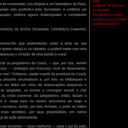
Papa
 foi conservado, era dirigida a um fazendeiro do Piauí,
La libertÃ del Massone
haviam sido acolhidos pela Sociedade, e continha um
La Menorah
eaçador, embora alguns historiógrafos o considerem
Monogramma iniziatico
La Massoneria ed il Male
Cavaliere Kadosch
membros da terrível Sociedade Libertadora Cearense,
denamos-lhe que pretendendo voltar à terra de sua
r quiser obrigá-lo ao cativeiro, o poderá matar com uma
atravesse o coração de uma banda à outra".
iar os jangadeiros do Ceará, --- que, por isso, seriam
nio --- chefiados por Francisco José do Nascimento,
mar". Fortaleza, capital e porto da província do Ceará,
ra péssimo ancoradouro e, por isso, os embarques e
e ser feitos por meio de embarcações pequenas e
, as jangadas, as únicas a conseguir vencer o mar
 da costa cearense. Os jangadeiros, então, faziam o
ros e carga para os navios ancorados ao largo e
 escravos, sendo, por isso, fechado, o porto, ao tráfico
 eram vendidos, por seus proprietários, em outras
ço da ação abolicionista.
rcar escravos --- duas mulheres --- para o sul do país,