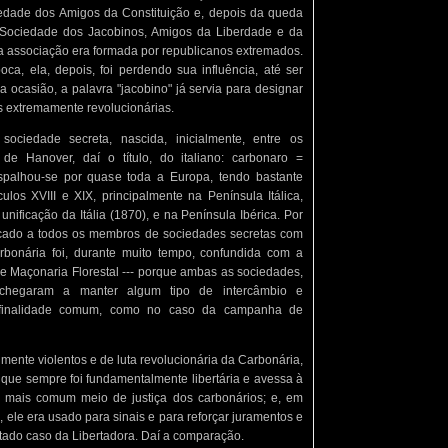
ciedade dos Amigos da Constituição e, depois da queda
Sociedade dos Jacobinos, Amigos da Liberdade e da
da associação era formada por republicanos extremados.
a, ela, depois, foi perdendo sua influência, até ser
a ocasião, a palavra "jacobino" já servia para designar
 extremamente revolucionárias.
ociedade secreta, nascida, inicialmente, entre os
 de Hanover, daí o título, do italiano: carbonaro =
espalhou-se por quase toda a Europa, tendo bastante
culos XVIII e XIX, principalmente na Península Itálica,
unificação da Itália (1870), e na Península Ibérica. Por
licado a todos os membros de sociedades secretas com
Carbonária foi, durante muito tempo, confundida com a
 de Maçonaria Florestal --- porque ambas as sociedades,
chegaram a manter algum tipo de intercâmbio e
 finalidade comum, como no caso da campanha de
mente violentos e de luta revolucionária da Carbonária,
que sempre foi fundamentalmente libertária e avessa à
o mais comum meio de justiça dos carbonários; e, em
 ele era usado para sinais e para reforçar juramentos e
tado caso da Libertadora. Daí a comparação.