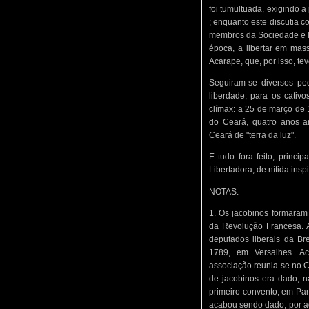
foi tumultuada, exigindo a
; enquanto este discutia 
membros da Sociedade e l
época, a libertar em mass
Acarape, que, por isso, 
Seguiram-se diversos pe
liberdade, para os cativ
clímax: a 25 de março de 
do Ceará, quatro anos a
Ceará de "terra da luz".
E tudo fora feito, princi
Libertadora, de nítida ins
NOTAS:
1. Os jacobinos formaram
da Revolução Francesa. A
deputados liberais da Br
1789, em Versalhes. A
associação reunia-se no 
de jacobinos era dado, n
primeiro convento, em Par
acabou sendo dado, por a