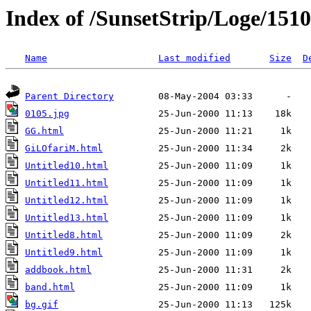
Index of /SunsetStrip/Loge/1510
Name
Last modified
Size
D
Parent Directory
0105.jpg
GG.html
GiLOfariM.html
Untitled10.html
Untitled11.html
Untitled12.html
Untitled13.html
Untitled8.html
Untitled9.html
addbook.html
band.html
bg.gif