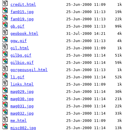
credit.html
fan015.jpg
fan019.jpg
gb.gif
geobook.html
ggw.gif
gil.html
gilbg.gif
gilbio.gif
gorgeousgil.html
l1.gif
links.html
mag029.jpg
mag030.jpg
mag031.jpg
mag032.jpg
me.html
misc002.jpg