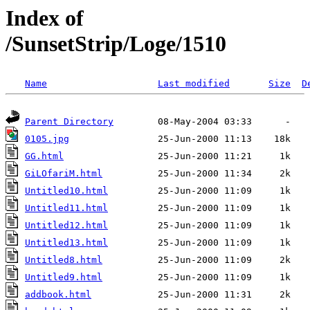
Index of
/SunsetStrip/Loge/1510
Name
Last modified
Size
D
Parent Directory
0105.jpg
GG.html
GiLOfariM.html
Untitled10.html
Untitled11.html
Untitled12.html
Untitled13.html
Untitled8.html
Untitled9.html
addbook.html