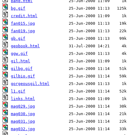
band.html
bg.gif
credit.html
fan015.jpg
fan019.jpg
gb.gif
geobook.html
ggw.gif
gil.html
gilbg.gif
gilbio.gif
gorgeousgil.html
l1.gif
links.html
mag029.jpg
mag030.jpg
mag031.jpg
mag032.jpg