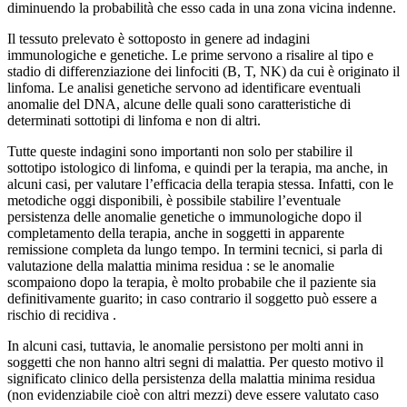
diminuendo la probabilità che esso cada in una zona vicina indenne.
Il tessuto prelevato è sottoposto in genere ad indagini
immunologiche e genetiche. Le prime servono a risalire al tipo e
stadio di differenziazione dei linfociti (B, T, NK) da cui è originato il
linfoma. Le analisi genetiche servono ad identificare eventuali
anomalie del DNA, alcune delle quali sono caratteristiche di
determinati sottotipi di linfoma e non di altri.
Tutte queste indagini sono importanti non solo per stabilire il
sottotipo istologico di linfoma, e quindi per la terapia, ma anche, in
alcuni casi, per valutare l’efficacia della terapia stessa. Infatti, con le
metodiche oggi disponibili, è possibile stabilire l’eventuale
persistenza delle anomalie genetiche o immunologiche dopo il
completamento della terapia, anche in soggetti in apparente
remissione completa da lungo tempo. In termini tecnici, si parla di
valutazione della malattia minima residua : se le anomalie
scompaiono dopo la terapia, è molto probabile che il paziente sia
definitivamente guarito; in caso contrario il soggetto può essere a
rischio di recidiva .
In alcuni casi, tuttavia, le anomalie persistono per molti anni in
soggetti che non hanno altri segni di malattia. Per questo motivo il
significato clinico della persistenza della malattia minima residua
(non evidenziabile cioè con altri mezzi) deve essere valutato caso