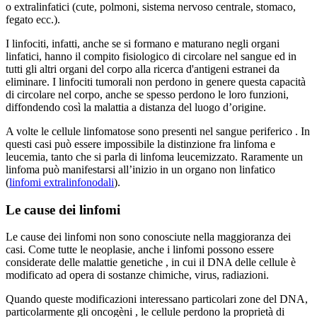
o extralinfatici (cute, polmoni, sistema nervoso centrale, stomaco,
fegato ecc.).
I linfociti, infatti, anche se si formano e maturano negli organi
linfatici, hanno il compito fisiologico di circolare nel sangue ed in
tutti gli altri organi del corpo alla ricerca d'antigeni estranei da
eliminare. I linfociti tumorali non perdono in genere questa capacità
di circolare nel corpo, anche se spesso perdono le loro funzioni,
diffondendo così la malattia a distanza del luogo d’origine.
A volte le cellule linfomatose sono presenti nel sangue periferico . In
questi casi può essere impossibile la distinzione fra linfoma e
leucemia, tanto che si parla di linfoma leucemizzato. Raramente un
linfoma può manifestarsi all’inizio in un organo non linfatico
(
linfomi extralinfonodali
).
Le cause dei linfomi
Le cause dei linfomi non sono conosciute nella maggioranza dei
casi. Come tutte le neoplasie, anche i linfomi possono essere
considerate delle malattie genetiche , in cui il DNA delle cellule è
modificato ad opera di sostanze chimiche, virus, radiazioni.
Quando queste modificazioni interessano particolari zone del DNA,
particolarmente gli oncogèni , le cellule perdono la proprietà di