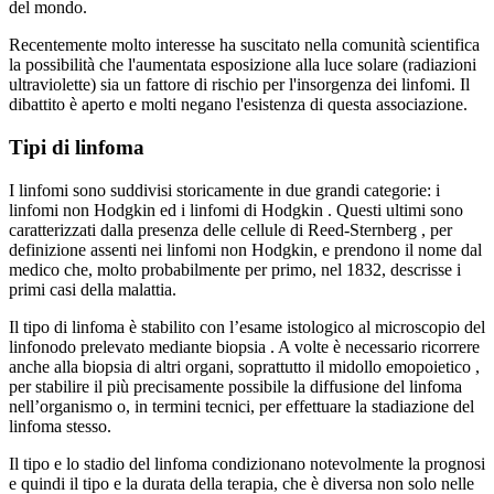
del mondo.
Recentemente molto interesse ha suscitato nella comunità scientifica
la possibilità che l'aumentata esposizione alla luce solare (radiazioni
ultraviolette) sia un fattore di rischio per l'insorgenza dei linfomi. Il
dibattito è aperto e molti negano l'esistenza di questa associazione.
Tipi di linfoma
I linfomi sono suddivisi storicamente in due grandi categorie: i
linfomi non Hodgkin ed i linfomi di Hodgkin . Questi ultimi sono
caratterizzati dalla presenza delle cellule di Reed-Sternberg , per
definizione assenti nei linfomi non Hodgkin, e prendono il nome dal
medico che, molto probabilmente per primo, nel 1832, descrisse i
primi casi della malattia.
Il tipo di linfoma è stabilito con l’esame istologico al microscopio del
linfonodo prelevato mediante biopsia . A volte è necessario ricorrere
anche alla biopsia di altri organi, soprattutto il midollo emopoietico ,
per stabilire il più precisamente possibile la diffusione del linfoma
nell’organismo o, in termini tecnici, per effettuare la stadiazione del
linfoma stesso.
Il tipo e lo stadio del linfoma condizionano notevolmente la prognosi
e quindi il tipo e la durata della terapia, che è diversa non solo nelle