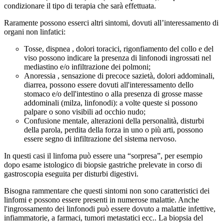
condizionare il tipo di terapia che sarà effettuata.
Raramente possono esserci altri sintomi, dovuti all’interessamento di
organi non linfatici:
Tosse, dispnea , dolori toracici, rigonfiamento del collo e del
viso possono indicare la presenza di linfonodi ingrossati nel
mediastino e/o infiltrazione dei polmoni;
Anoressia , sensazione di precoce sazietà, dolori addominali,
diarrea, possono essere dovuti all'interessamento dello
stomaco e/o dell'intestino o alla presenza di grosse masse
addominali (milza, linfonodi): a volte queste si possono
palpare o sono visibili ad occhio nudo;
Confusione mentale, alterazioni della personalità, disturbi
della parola, perdita della forza in uno o più arti, possono
essere segno di infiltrazione del sistema nervoso.
In questi casi il linfoma può essere una “sorpresa”, per esempio
dopo esame istologico di biopsie gastriche prelevate in corso di
gastroscopia eseguita per disturbi digestivi.
Bisogna rammentare che questi sintomi non sono caratteristici dei
linfomi e possono essere presenti in numerose malattie. Anche
l'ingrossamento dei linfonodi può essere dovuto a malattie infettive,
infiammatorie, a farmaci, tumori metastatici ecc.. La biopsia del