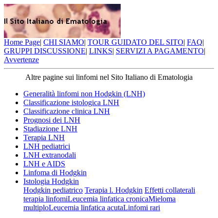
Home Page
|
CHI SIAMO
|
TOUR GUIDATO DEL SITO
|
FAQ
|
GRUPPI DISCUSSIONE
|
LINKS
|
SERVIZI A PAGAMENTO
|
Avvertenze
Altre pagine sui linfomi nel Sito Italiano di Ematologia
Generalità linfomi non Hodgkin (LNH)
Classificazione istologica LNH
Classificazione clinica LNH
Prognosi dei LNH
Stadiazione LNH
Terapia LNH
LNH pediatrici
LNH extranodali
LNH e AIDS
Linfoma di Hodgkin
Istologia Hodgkin
Hodgkin pediatrico
Terapia l. Hodgkin
Effetti collaterali
terapia linfomi
Leucemia linfatica cronica
Mieloma
multiplo
Leucemia linfatica acuta
Linfomi rari