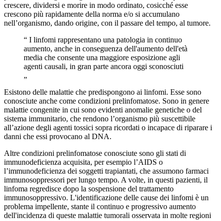
crescere, dividersi e morire in modo ordinato, cosicché esse
crescono più rapidamente della norma e/o si accumulano
nell’organismo, dando origine, con il passare del tempo, al tumore.
“
I linfomi rappresentano una patologia in continuo
aumento, anche in conseguenza dell'aumento dell'età
media che consente una maggiore esposizione agli
agenti causali, in gran parte ancora oggi sconosciuti
„
Esistono delle malattie che predispongono ai linfomi. Esse sono
conosciute anche come condizioni prelinfomatose. Sono in genere
malattie congenite in cui sono evidenti anomalie genetiche o del
sistema immunitario, che rendono l’organismo più suscettibile
all’azione degli agenti tossici sopra ricordati o incapace di riparare i
danni che essi provocano al DNA.
Altre condizioni prelinfomatose conosciute sono gli stati di
immunodeficienza acquisita, per esempio l’AIDS o
l’immunodeficienza dei soggetti trapiantati, che assumono farmaci
immunosoppressori per lungo tempo. A volte, in questi pazienti, il
linfoma regredisce dopo la sospensione del trattamento
immunosoppressivo. L'identificazione delle cause dei linfomi è un
problema impellente, stante il continuo e progressivo aumento
dell'incidenza di queste malattie tumorali osservata in molte regioni