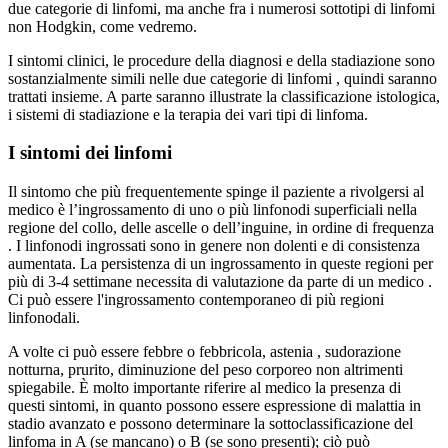
due categorie di linfomi, ma anche fra i numerosi sottotipi di linfomi
non Hodgkin, come vedremo.
I sintomi clinici, le procedure della diagnosi e della stadiazione sono
sostanzialmente simili nelle due categorie di linfomi , quindi saranno
trattati insieme. A parte saranno illustrate la classificazione istologica,
i sistemi di stadiazione e la terapia dei vari tipi di linfoma.
I sintomi dei linfomi
Il sintomo che più frequentemente spinge il paziente a rivolgersi al
medico è l’ingrossamento di uno o più linfonodi superficiali nella
regione del collo, delle ascelle o dell’inguine, in ordine di frequenza
. I linfonodi ingrossati sono in genere non dolenti e di consistenza
aumentata. La persistenza di un ingrossamento in queste regioni per
più di 3-4 settimane necessita di valutazione da parte di un medico .
Ci può essere l'ingrossamento contemporaneo di più regioni
linfonodali.
A volte ci può essere febbre o febbricola, astenia , sudorazione
notturna, prurito, diminuzione del peso corporeo non altrimenti
spiegabile. È molto importante riferire al medico la presenza di
questi sintomi, in quanto possono essere espressione di malattia in
stadio avanzato e possono determinare la sottoclassificazione del
linfoma in A (se mancano) o B (se sono presenti); ciò può