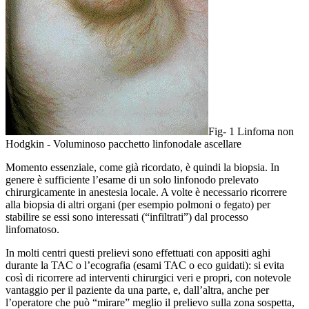
Fig- 1 Linfoma non
Hodgkin - Voluminoso pacchetto linfonodale ascellare
Momento essenziale, come già ricordato, è quindi la biopsia. In
genere è sufficiente l’esame di un solo linfonodo prelevato
chirurgicamente in anestesia locale. A volte è necessario ricorrere
alla biopsia di altri organi (per esempio polmoni o fegato) per
stabilire se essi sono interessati (“infiltrati”) dal processo
linfomatoso.
In molti centri questi prelievi sono effettuati con appositi aghi
durante la TAC o l’ecografia (esami TAC o eco guidati): si evita
così di ricorrere ad interventi chirurgici veri e propri, con notevole
vantaggio per il paziente da una parte, e, dall’altra, anche per
l’operatore che può “mirare” meglio il prelievo sulla zona sospetta,