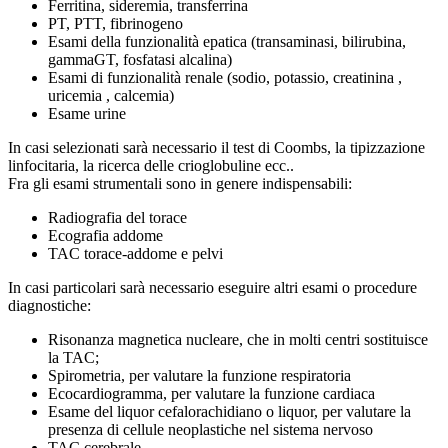
Ferritina, sideremia, transferrina
PT, PTT, fibrinogeno
Esami della funzionalità epatica (transaminasi, bilirubina,
gammaGT, fosfatasi alcalina)
Esami di funzionalità renale (sodio, potassio, creatinina ,
uricemia , calcemia)
Esame urine
In casi selezionati sarà necessario il test di Coombs, la tipizzazione
linfocitaria, la ricerca delle crioglobuline ecc..
Fra gli esami strumentali sono in genere indispensabili:
Radiografia del torace
Ecografia addome
TAC torace-addome e pelvi
In casi particolari sarà necessario eseguire altri esami o procedure
diagnostiche:
Risonanza magnetica nucleare, che in molti centri sostituisce
la TAC;
Spirometria, per valutare la funzione respiratoria
Ecocardiogramma, per valutare la funzione cardiaca
Esame del liquor cefalorachidiano o liquor, per valutare la
presenza di cellule neoplastiche nel sistema nervoso
TAC cerebrale