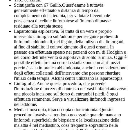
Scintigrafia con 67 Gallio.Quest’esame è tuttavia
generalmente effettuato a distanza di tempo dal
completamento della terapia, per valutare l’eventuale
persistenza di cellule linfomatose all’interno di masse
residuate alla terapia stessa
Laparotomia esplorativa. Si tratta di un vero e proprio
intervento chirurgico sull’addome per eseguire prelievi di
linfonodi addominali, del fegato, della milza o di altri organi,
al fine di stabilire il coinvolgimento di questi organi. In
passato era effettuata spesso nei pazienti con m. di Hodgkin e
nel corso dell’intervento si asportava di solito la milza. Oggi è
possibile effettuare una corretta stadiazione con altri mezzi
perciò è stata in pratica abbandonata, anche in considerazione
degli effetti collaterali dell'intervento che possono ritardare
l'inizio della terapia. Alcuni centri utilizzano la laparoscopia
Linfografia. Anche questa procedura, che prevede
l'introduzione di mezzo di contrasto nei vasi linfatici attaverso
una piccola incisione sul dorso di entrambi i piedi, è oggi
effettuata raramente. Serve a visualizzare linfonodi ingrossati
nell'addome.
Mediastinoscopia, toracoscopia o toracotomia. Queste
procedure invasive si rendono necessarie quando mancano
linfonodi superficiali da biopsiare e la localizzazione della
malattia è nel mediastino, cosa frequente soprattutto nella