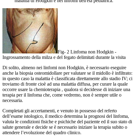
malattia di Hodgkin e nei linfomi dell'età pediatrica.
Fig- 2 Linfoma non Hodgkin -
Ingrossamento della milza e del fegato delimitati durante la visita
Di solito, almeno nei linfomi non Hodgkin, è necessario eseguire
anche la biopsia osteomidollare per valutare se il midollo è infiltrato:
in questo caso la malattia è classificata direttamente allo stadio IV; ci
troviamo di fronte cioè ad una malattia diffusa, per curare la quale
occorre usare la chemioterapia , qualora si decidesse di iniziare una
terapia per il linfoma che, come vedremo, non è sempre utile o
necessaria.
Completati gli accertamenti, e venuto in possesso del referto
dell’esame istologico, il medico determina la prognosi del linfoma,
valuta le condizioni fisiche e psichiche del paziente ed il suo stato di
salute generale e decide se è necessario iniziare la terapia subito o
attendere l’evoluzione del quadro clinico.