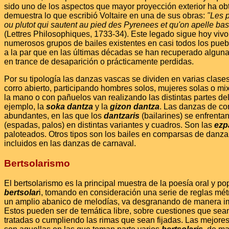
sido uno de los aspectos que mayor proyección exterior ha o
demuestra lo que escribió Voltaire en una de sus obras:
"Les 
ou plutot qui sautent au pied des Pyrenees et qu'on apelle b
(Lettres Philosophiques, 1733-34). Este legado sigue hoy vivo
numerosos grupos de bailes existentes en casi todos los pueb
a la par que en las últimas décadas se han recuperado algu
en trance de desaparición o prácticamente perdidas.
Por su tipología las danzas vascas se dividen en varias clase
corro abierto, participando hombres solos, mujeres solas o mi
la mano o con pañuelos van realizando las distintas partes del
ejemplo, la
soka dantza
y la
gizon dantza
. Las danzas de c
abundantes, en las que los
dantzaris
(bailarines) se enfrent
(espadas, palos) en distintas variantes y cuadros. Son las
ezp
paloteados. Otros tipos son los bailes en comparsas de danza
incluidos en las danzas de carnaval.
Bertsolarismo
El bertsolarismo es la principal muestra de la poesía oral y po
bertsolar
i, tomando en consideración una serie de reglas mét
un amplio abanico de melodías, va desgranando de manera i
Estos pueden ser de temática libre, sobre cuestiones que sea
tratadas o cumpliendo las rimas que sean fijadas. Las mejore