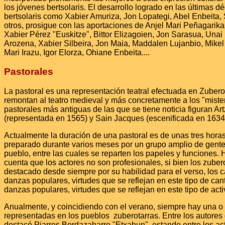
los jóvenes bertsolaris. El desarrollo logrado en las últimas 
bertsolaris como Xabier Amuriza, Jon Lopategi, Abel Enbeita,
otros, prosigue con las aportaciones de Anjel Mari Peñagarik
Xabier Pérez "Euskitze", Bittor Elizagoien, Jon Sarasua, Unai I
Arozena, Xabier Silbeira, Jon Maia, Maddalen Lujanbio, Mike
Mari Irazu, Igor Elorza, Ohiane Enbeita....
Pastorales
La pastoral es una representación teatral efectuada en Zuber
remontan al teatro medieval y más concretamente a los "mister
pastorales más antiguas de las que se tiene noticia figuran Art
(representada en 1565) y Sain Jacques (escenificada en 1634
Actualmente la duración de una pastoral es de unas tres horas
preparado durante varios meses por un grupo amplio de gent
pueblo, entre las cuales se reparten los papeles y funciones.
cuenta que los actores no son profesionales, si bien los zuber
destacado desde siempre por su habilidad para el verso, los c
danzas populares, virtudes que se reflejan en este tipo de cant
danzas populares, virtudes que se reflejan en este tipo de activ
Anualmente, y coincidiendo con el verano, siempre hay una o 
representadas en los pueblos zuberotarras. Entre los autores 
destacó Piarres Bordazaharre "Etxahun", estando entre los ac