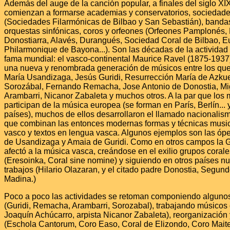
Además del auge de la canción popular, a finales del siglo XIX
comienzan a formarse academias y conservatorios, sociedad
(Sociedades Filarmónicas de Bilbao y San Sebastián), banda
orquestas sinfónicas, coros y orfeones (Orfeones Pamplonés
Donostiarra, Alavés, Durangués, Sociedad Coral de Bilbao, E
Philarmonique de Bayona...). Son las décadas de la actividad
fama mundial: el vasco-continental Maurice Ravel (1875-1937
una nueva y renombrada generación de músicos entre los qu
María Usandizaga, Jesús Guridi, Resurrección María de Azkue
Sorozábal, Fernando Remacha, Jose Antonio de Donostia, Mi
Arambarri, Nicanor Zabaleta y muchos otros. A la par que los
participan de la música europea (se forman en París, Berlín... 
países), muchos de ellos desarrollaron el llamado nacionalis
que combinan las entonces modernas formas y técnicas musica
vasco y textos en lengua vasca. Algunos ejemplos son las ó
de Usandizaga y Amaia de Guridi. Como en otros campos la G
afectó a la música vasca, creándose en el exilio grupos corales
(Eresoinka, Coral sine nomine) y siguiendo en otros países 
trabajos (Hilario Olazaran, y el citado padre Donostia, Segund
Madina.)
Poco a poco las actividades se retoman componiendo algunos
(Guridi, Remacha, Arambarri, Sorozabal), trabajando músicos 
Joaquín Achúcarro, arpista Nicanor Zabaleta), reorganización
(Eschola Cantorum, Coro Easo, Coral de Elizondo, Coro Mait