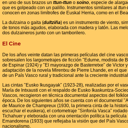
en uno de sus brazos un
ttun-ttun
o
soino
, especie de alarg
que es golpeado con un palillo. Instrumentos similares al
ttun-
conocen en zonas limítrofes de Euskal Herria, como en el Bea
La dulzaina o gaita (
dultziña
) es un instrumento de viento, sim
de tonos más agudos, elaborada con madera y latón. Las melo
dos dulzaineros junto con un tamborilero.
El Cine
De los años veinte datan las primeras películas del cine vasco
sobresalen los largometrajes de ficción "Edurne, modista de Bi
de Espinar (1924) y "El mayorazgo de Basterretxe" de Victor 
adaptación de la novela Mirentxu de Pierre Lhande, en el que 
de un País Vasco rural y tradicional ante la creciente industria
Las cintas "Eusko Ikusgayak" (1923-28), realizadas por el vas
María de Intxausti con el respaldo de Eusko Ikaskuntza-Socie
Vascos, recogieron en técnica documental aspectos del folklo
época. De los siguientes años se cuenta con el documental 
de Maurice de Champreux (1930, la primera cinta de la histori
escuchar el euskera), el cortometraje "Sinfonía Vasca" rodado
Tichahuer y eleborada con una orientación política la películ
Ernandorena (1933) que reflejaba la visión que del País Vasco
nacionalismo.