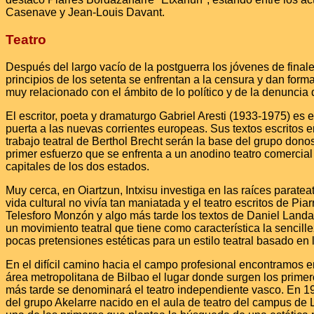
Casenave y Jean-Louis Davant.
Teatro
Después del largo vacío de la postguerra los jóvenes de final
principios de los setenta se enfrentan a la censura y dan forma
muy relacionado con el ámbito de lo político y de la denuncia de
El escritor, poeta y dramaturgo Gabriel Aresti (1933-1975) es el
puerta a las nuevas corrientes europeas. Sus textos escritos e
trabajo teatral de Berthol Brecht serán la base del grupo donos
primer esfuerzo que se enfrenta a un anodino teatro comercial
capitales de los dos estados.
Muy cerca, en Oiartzun, Intxisu investiga en las raíces parateat
vida cultural no vivía tan maniatada y el teatro escritos de Piar
Telesforo Monzón y algo más tarde los textos de Daniel Landar
un movimiento teatral que tiene como característica la sencil
pocas pretensiones estéticas para un estilo teatral basado en
En el difícil camino hacia el campo profesional encontramos e
área metropolitana de Bilbao el lugar donde surgen los prime
más tarde se denominará el teatro independiente vasco. En 197
del grupo Akelarre nacido en el aula de teatro del campus de 