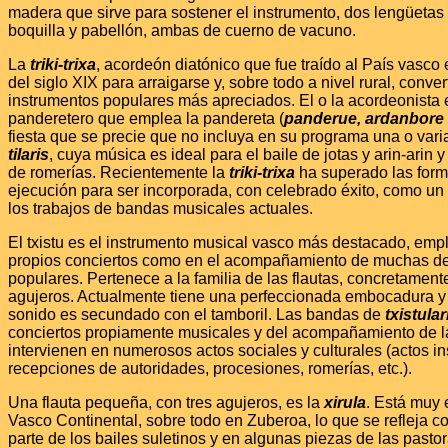
madera que sirve para sostener el instrumento, dos lengüetas
boquilla y pabellón, ambas de cuerno de vacuno.
La
triki-trixa
, acordeón diatónico que fue traído al País vasco
del siglo XIX para arraigarse y, sobre todo a nivel rural, conve
instrumentos populares más apreciados. El o la acordeonist
panderetero que emplea la pandereta (
panderue, ardanbore
fiesta que se precie que no incluya en su programa una o var
tilaris
, cuya música es ideal para el baile de jotas y arin-arin y
de romerías. Recientemente la
triki-trixa
ha superado las form
ejecución para ser incorporada, con celebrado éxito, como un
los trabajos de bandas musicales actuales.
El txistu es el instrumento musical vasco más destacado, emp
propios conciertos como en el acompañamiento de muchas de
populares. Pertenece a la familia de las flautas, concretamente
agujeros. Actualmente tiene una perfeccionada embocadura y
sonido es secundado con el tamboril. Las bandas de
txistular
conciertos propiamente musicales y del acompañamiento de l
intervienen en numerosos actos sociales y culturales (actos in
recepciones de autoridades, procesiones, romerías, etc.).
Una flauta pequeña, con tres agujeros, es la
xirula
. Está muy 
Vasco Continental, sobre todo en Zuberoa, lo que se refleja c
parte de los bailes suletinos y en algunas piezas de las pasto