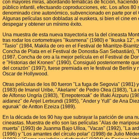
con mayores miras, abordando temáticas de ficción, haciendo 
público infantil, efectuando coproducciones, etc. Los años 80 
denominado cine autonómico, subvencionado en parte por el
Algunas películas son dobladas al euskera, si bien el cine en
despegar y obtener un mínimo éxito.
Una muestra de esta nueva trayectoria es la del cineasta Mon
tras rodar los cortometrajes "Ikusmena" (1980) e "Ikuska 12", r
"Tasio" (1984, Makila de oro en el Festival de Miarritze-Biarrit
Concha de Plata en el Festival de Donostia-San Sebastián), "
(1987, Concha de oro a la mejor película en el Festival de D
e "Historias del Kronen" (1990). Consiguió posteriormente que
del corazón" (1997), fuese premiada en le festival de Berlín y
Oscar de Hollywood.
Otras películas de los 80 fueron "La fuga de Segovia" (1981) 
(1983) de Imanol Uribe, "Akelarre" de Pedro Olea (1983), "La 
de Alfonso Ungría (1983), "Errepoteroak" de Iñaki Aizpuru (1
aidanez" de Anjel Lertxundi (1985), "Ander y Yull" de Ana Die
egunak" de Antton Ezeiza (1989).
En la década de los 90 hay que subrayar la parición de una 
cineastas. Muestra de ello son las películas "Alas de maripos
muerta" (1993) de Juanma Bajo Ulloa, "Vacas" (1992), "La ardil
(1996) y "Los amantes del círculo polar" (1998) de Julio Méde