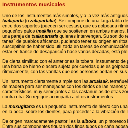
Instrumentos musicales
Uno de los instrumentos más simples, y a la vez más antiguos 
txalaparta
(o
zalapartaka
). Se compone de una larga tabla d
entre dos soportes (pueden ser cestas), que es golpeada rítm
pequeños palos (
makila
) que se sostienen en ambas manos. 
una pareja de
txalapartaris
quienes intervengan. Su sonido re
tanes" de pueblos africanos, pudiendo tener su origen en ritos
susceptible de haber sido utilizada en tareas de comunicación 
estar en trance de desaparición hace varias décadas, está p
De cierta similitud con el anterior es la tobera, instrumento de
una barra de hierro o acero sujeta por cuerdas que es golpea
rítmicamente, con las varillas que dos personas portan en su
Un instrumento ciertamente simple son las
arxalsak,
terrañue
de madera para ser manejadas con los dedos de las manos y 
característicos, muy semejantes a las castañuelas de otras zon
contra otra. Su repique acompaña a otros instrumentos.
La
muxugitarra
es un pequeño instrumento de hierro con una
en la boca, sobre los dientes, para proceder a la vibración de 
De origen marcadamente pastoril es la
alboka
, un pintoresco
Entre sus componentes figuran dos finos tubos de caña adosa