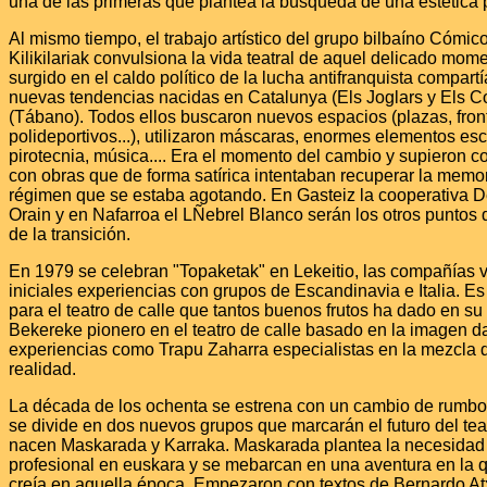
una de las primeras que plantea la búsqueda de una estética 
Al mismo tiempo, el trabajo artístico del grupo bilbaíno Cómic
Kilikilariak convulsiona la vida teatral de aquel delicado mom
surgido en el caldo político de la lucha antifranquista compartí
nuevas tendencias nacidas en Catalunya (Els Joglars y Els C
(Tábano). Todos ellos buscaron nuevos espacios (plazas, fron
polideportivos...), utilizaron máscaras, enormes elementos es
pirotecnia, música.... Era el momento del cambio y supieron co
con obras que de forma satírica intentaban recuperar la memor
régimen que se estaba agotando. En Gasteiz la cooperativa 
Orain y en Nafarroa el LÑebrel Blanco serán los otros puntos d
de la transición.
En 1979 se celebran "Topaketak" en Lekeitio, las compañías
iniciales experiencias con grupos de Escandinavia e Italia. Es
para el teatro de calle que tantos buenos frutos ha dado en su 
Bekereke pionero en el teatro de calle basado en la imagen d
experiencias como Trapu Zaharra especialistas en la mezcla d
realidad.
La década de los ochenta se estrena con un cambio de rumbo
se divide en dos nuevos grupos que marcarán el futuro del te
nacen Maskarada y Karraka. Maskarada plantea la necesidad 
profesional en euskara y se mebarcan en una aventura en la qu
creía en aquella época. Empezaron con textos de Bernardo A