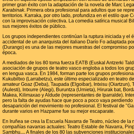
primer gran éxito con la adaptación de la novela de Marc Leg
Karabinak
. Primera obra profesional para adultos que se repre
territorios. Karraka, por otro lado, profundiza en el estilo que
con la improvisación colectiva. La comedia satírica musical B
sus mejores éxitos de público.
Los grupos independientes continúan la ruptura iniciada y el 
accidental de un anarquista del italiano Darío Fo adaptada po
(Durango) es una de las mejores muestras del compromiso polí
época.
A mediados de los 80 toma fuerza EATB (Euskal Antzerki Talde
asociación de grupos de teatro vasco engloba a todos los gr
en lengua vasca. En 1984, forman parte los grupos profesion
Kukubiltxo (Larrabetzu), este último especializado en teatro de c
amateur Goaz (Deba), Taupada (Elgoibar), Intxisu (Oiartzun), T
(Aulesti), Intxurre (Alegi), Buruntza (Urnieta), Hirurak bat, Bordaxu
Makea, Kilimaxao y Aldude (representantes de Iparralde). Inte
pero la falta de ayudas hace que poco a poco vaya perdiendo f
desaparición del movimiento no profesional. El festival de "Ga
durante varios en Hazparne fue su mejor escaparate.
En Iruñea se crea la Escuela Navarra de Teatro, núcleo de la 
compañías navarras actuales: Teatro Estable de Navarra, Pinp
Sambhu.... A finales de los 80 las subvenciones institucionale