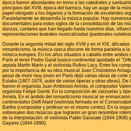
época fueron abundantes en torno a las catedrales y santuarios
principios del XVIII, época del barroco, hay un auge de la mús
papel otorgado a los órganos y la formación de excelentes org
Paralelamente se desarrolla la música popular. Hay numeros
documentales para estos siglos de la consolidación de las mú
danzas, cantares que han llegado hasta nuestros días, villanci
representaciones teatrales musicalizadas (pastorales suletinas
Durante la segunda mitad del siglo XVIII y en el XIX, décadas 
romanticismo, la música vasca discurre de forma paralela a la
música europea. En los años situados a caballo entre ambos 
París el tenor Pedro Garat (vasco-continental apodado el "Orfe
arpista Martín Marín y el violinista Rufino Lacy. Entre los com
por la importancia de su obra musical Juan Crisóstomo Arriag
pesar de morir muy joven en París dejó varias obras de corte c
Eslaba (1807-1878, autor de varias óperas y otras obras). De 
fueron el organista Juan Ambrosio Arriola, el compositor Valen
organista Felipe Gorriti. En la composición de zarzuelas y óp
Arrieta. En el ámbito del romanticismo musical se enmarcaron
continentales Delfí Alard (violinista formado en el Conservator
Barthe (compositor y profesor en el mismo centro). En la segu
sobresalen dos músicos que lograron un gran renombre intern
de la interpretación: el violinista Pablo Sarasate (1844-1908) y
Gayarre (1844-1890).