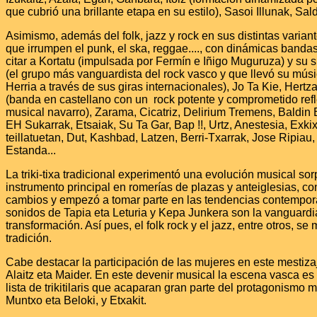
que cubrió una brillante etapa en su estilo), Sasoi Illunak, Sald
Asimismo, además del folk, jazz y rock en sus distintas variant
que irrumpen el punk, el ska, reggae...., con dinámicas banda
citar a Kortatu (impulsada por Fermín e Iñigo Muguruza) y su
(el grupo más vanguardista del rock vasco y que llevó su mús
Herria a través de sus giras internacionales), Jo Ta Kie, Hertz
(banda en castellano con un rock potente y comprometido refl
musical navarro), Zarama, Cicatriz, Delirium Tremens, Baldin
EH Sukarrak, Etsaiak, Su Ta Gar, Bap !!, Urtz, Anestesia, Exk
teillatuetan, Dut, Kashbad, Latzen, Berri-Txarrak, Jose Ripiau,
Estanda...
La triki-tixa tradicional experimentó una evolución musical so
instrumento principal en romerías de plazas y anteiglesias, c
cambios y empezó a tomar parte en las tendencias contempo
sonidos de Tapia eta Leturia y Kepa Junkera son la vanguardi
transformación. Así pues, el folk rock y el jazz, entre otros, se
tradición.
Cabe destacar la participación de las mujeres en este mestizaj
Alaitz eta Maider. En este devenir musical la escena vasca es
lista de trikitilaris que acaparan gran parte del protagonismo 
Muntxo eta Beloki, y Etxakit.