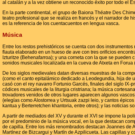
al catalán y a la vez obtiene un reconocido éxito por todo el 
En la parte continental, el grupo de Baiona Théatre Des Chim
teatro profesional que se realiza en francés y el narrador de 
es la referencia de los cuentacuentos en lengua vasca.
Música
Entre los restos prehistóricos se cuenta con dos instrumentos 
flauta elaborado en un hueso de ave con tres orificios encont
Izturitze (Behenafarroa); y una corneta con la que se pueden 
sonidos musicales localizada en la cueva de Atxeta en Forua (
De los siglos medievales datan diversas muestras de la comp
(como el canto epitalámico dedicado a Leodegundia, hija de u
casó con el rey navarro Fortunio Garcés, finales del siglo IX-pr
códices musicales de la liturgia cristriana; la música cortesana
trovadores venidos de otros lugares aparecen algunos vascos)
(elegías como Alostorrea y Urtsuak zazpi leio, y cantos épico
kantua y Berterretchen khantoria, entre otros); y las noticias so
A partir de mediados del XV y durante el XVI se impone la pol
por el predominio de la música vocal, en la que destacan com
de capilla. Entre los más renombrados destacan Joannes de 
Martínez de Bizcargui y Martín de Azpilicueta. Las capillas y 