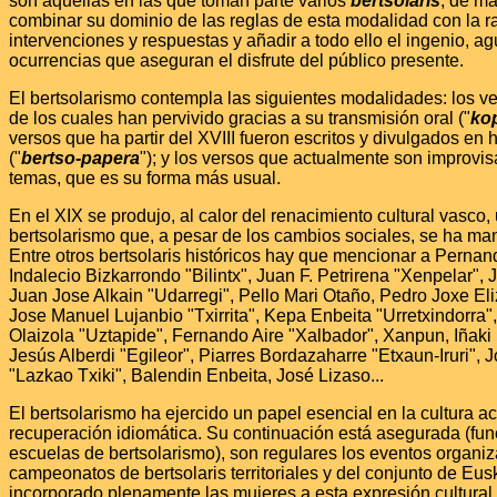
son aquellas en las que toman parte varios
bertsolaris
, de m
combinar su dominio de las reglas de esta modalidad con la r
intervenciones y respuestas y añadir a todo ello el ingenio, a
ocurrencias que aseguran el disfrute del público presente.
El bertsolarismo contempla las siguientes modalidades: los v
de los cuales han pervivido gracias a su transmisión oral ("
kop
versos que ha partir del XVIII fueron escritos y divulgados en h
("
bertso-papera
"); y los versos que actualmente son improvis
temas, que es su forma más usual.
En el XIX se produjo, al calor del renacimiento cultural vasco,
bertsolarismo que, a pesar de los cambios sociales, se ha man
Entre otros bertsolaris históricos hay que mencionar a Perna
Indalecio Bizkarrondo "Bilintx", Juan F. Petrirena "Xenpelar", 
Juan Jose Alkain "Udarregi", Pello Mari Otaño, Pedro Joxe Eliz
Jose Manuel Lujanbio "Txirrita", Kepa Enbeita "Urretxindorra"
Olaizola "Uztapide", Fernando Aire "Xalbador", Xanpun, Iñaki 
Jesús Alberdi "Egileor", Piarres Bordazaharre "Etxaun-Iruri", 
"Lazkao Txiki", Balendin Enbeita, José Lizaso...
El bertsolarismo ha ejercido un papel esencial en la cultura ac
recuperación idiomática. Su continuación está asegurada (fun
escuelas de bertsolarismo), son regulares los eventos organiza
campeonatos de bertsolaris territoriales y del conjunto de Eus
incorporado plenamente las mujeres a esta expresión cultura