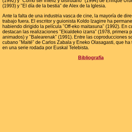
(1992) y "Como ser infeliz y disfrutarlo" (1994) de Enrique Ur
(1993) y "El día de la bestia" de Alex de la Iglesia.
Ante la falta de una industria vasca de cine, la mayoría de dir
trabajo fuera. El escritor y guionista Koldo Izagirre ha perma
habiendo dirigido la película "Off-eko maitasuna" (1992). En cu
destacan las realizaciones "Ekialdeko izarra" (1978, primera p
animados) y "Balearenak" (1991). Entre las coproducciones so
cubano "Maité" de Carlos Zabala y Eneko Olasagasti, que ha 
en una serie rodada por Euskal Telebista.
Bibliografía