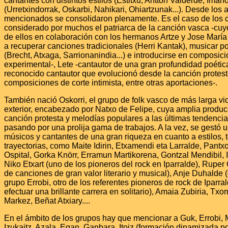
cantantes con distintos estilos (Estitxu, Antton Valderde, Iman
(Urretxindorrak, Oskarbi, Nahikari, Ohiartzunak...). Desde los
mencionados se consolidaron plenamente. Es el caso de los 
considerado por muchos el patriarca de la canción vasca -cuy
de ellos en colaboración con los hermanos Artze y Jose María
a recuperar canciones tradicionales (Herri Kantak), musicar
(Brecht, Atxaga, Sarrionanindia...) e introducirse en composic
experimental-, Lete -cantautor de una gran profundidad poética
reconocido cantautor que evolucionó desde la canción protest
composiciones de corte intimista, entre otras aportaciones-.
También nació Oskorri, el grupo de folk vasco de más larga v
exterior, encabezado por Natxo de Felipe, cuya amplia produc
canción protesta y melodías populares a las últimas tendenci
pasando por una prolija gama de trabajos. A la vez, se gestó
músicos y cantantes de una gran riqueza en cuanto a estilos, 
trayectorias, como Maite Idirin, Etxamendi eta Larralde, Pantx
Ospital, Gorka Knörr, Erramun Martikorena, Gontzal Mendibil, 
Niko Etxart (uno de los pioneros del rock en Iparralde), Ruper
de canciones de gran valor literario y musical), Anje Duhalde
grupo Errobi, otro de los referentes pioneros de rock de Iparra
efectuar una brillante carrera en solitario), Amaia Zubiria, Txo
Markez, Beñat Atxiary....
En el ámbito de los grupos hay que mencionar a Guk, Errobi, 
Izukaitz, Azala, Egan, Ganbara, Itoiz (formación dinamizada p