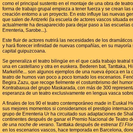
como el principal sustento en el montaje de una obra de teatr
forma de trabajo grupal empieza a tener fuerza y se crean la
creación entorno a un proyecto. En esto influye las nuevas g
que salen de Antzerki (la escuela de actores vascos situada 
actualmente ha desaparecido para dejar paso a las escuelas 
Errenteria, Sarobe...).
Este fluir de actores nutrirá las necesidades de los dramáticos
y hará florecer infinidad de nuevas compañías, en su mayoría 
capital guipuzcoana.
Se generaliza el teatro bilingüe en el que cada trabajo teatral
una en castellano y otra en euskera. Bederen bat, Tanttaka, Hik
Markeliñe... son algunos ejemplos de una nueva época en la q
teatro de humos van poco a poco tomado los escenarios. F
Begira Zazu, que recoge fielmente el costumbrismo del humor
Kontrabaxua del grupo Maskarada, con más de 300 represent
esperanza de un teatro exclusivamente en lengua vasca sobre
A finales de los 90 el teatro contemporáneo made in Euskal He
sus mejores momentos si consideramos el prestigio internaci
grupo de Errenteria Ur ha circuitado sus adaptaciones de Sha
continentes después de ganar el Premio Nacional de Teatro
de una noche de verano
. Tanttaka después de estrenar
El Flo
en los escenarios vascos, hace temporada en Barcelona, don