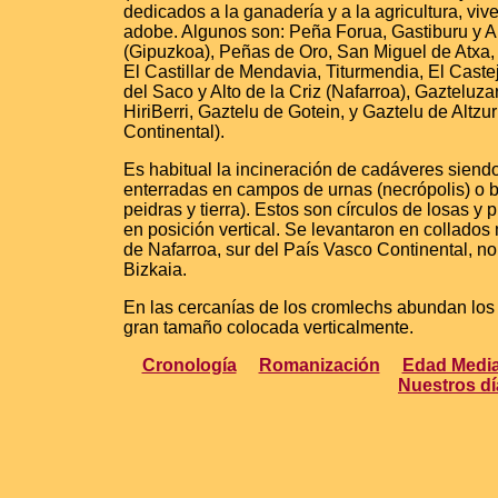
dedicados a la ganadería y a la agricultura, vi
adobe. Algunos son: Peña Forua, Gastiburu y Arro
(Gipuzkoa), Peñas de Oro, San Miguel de Atxa, 
El Castillar de Mendavia, Titurmendia, El Cast
del Saco y Alto de la Criz (Nafarroa), Gazteluzar
HiriBerri, Gaztelu de Gotein, y Gaztelu de Alt
Continental).
Es habitual la incineración de cadáveres siend
enterradas en campos de urnas (necrópolis) o b
peidras y tierra). Estos son círculos de losas 
en posición vertical. Se levantaron en collados
de Nafarroa, sur del País Vasco Continental, n
Bizkaia.
En las cercanías de los cromlechs abundan los
gran tamaño colocada verticalmente.
Cronología
Romanización
Edad Medi
Nuestros dí