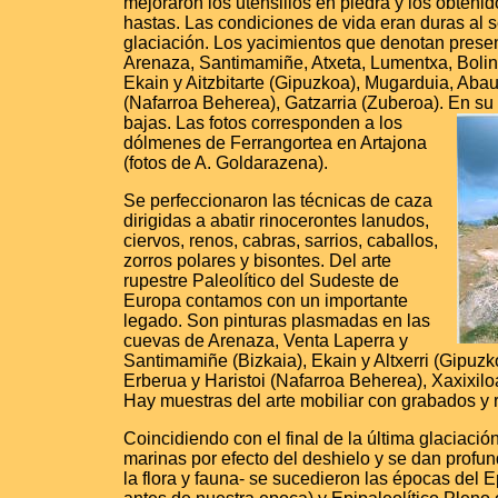
mejoraron los utensilios en piedra y los obtenid
hastas. Las condiciones de vida eran duras al se
glaciación. Los yacimientos que denotan pres
Arenaza, Santimamiñe, Atxeta, Lumentxa, Bolink
Ekain y Aitzbitarte (Gipuzkoa), Mugarduia, Abaun
(Nafarroa Beherea), Gatzarria (Zuberoa). En su
bajas.
Las fotos corresponden a los
dólmenes de Ferrangortea en Artajona
(fotos de A. Goldarazena).
Se perfeccionaron las técnicas de caza
dirigidas a abatir rinocerontes lanudos,
ciervos, renos, cabras, sarrios, caballos,
zorros polares y bisontes. Del arte
rupestre Paleolítico del Sudeste de
Europa contamos con un importante
legado. Son pinturas plasmadas en las
cuevas de Arenaza, Venta Laperra y
Santimamiñe (Bizkaia), Ekain y Altxerri (Gipuzkoa
Erberua y Haristoi (Nafarroa Beherea), Xaxixilo
Hay muestras del arte mobiliar con grabados y 
Coincidiendo con el final de la última glaciació
marinas por efecto del deshielo y se dan profu
la flora y fauna- se sucedieron las épocas del E