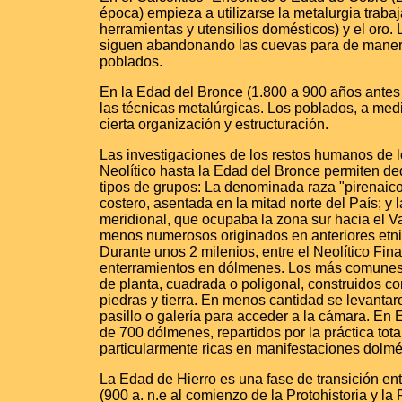
época) empieza a utilizarse la metalurgia traba
herramientas y utensilios domésticos) y el oro
siguen abandonando las cuevas para de manera
poblados.
En la Edad del Bronce (1.800 a 900 años antes
las técnicas metalúrgicas. Los poblados, a me
cierta organización y estructuración.
Las investigaciones de los restos humanos de l
Neolítico hasta la Edad del Bronce permiten d
tipos de grupos: La denominada raza "pirenaic
costero, asentada en la mitad norte del País; y 
meridional, que ocupaba la zona sur hacia el Va
menos numerosos originados en anteriores etnia
Durante unos 2 milenios, entre el Neolítico Fina
enterramientos en dólmenes. Los más comunes
de planta, cuadrada o poligonal, construidos c
piedras y tierra. En menos cantidad se levanta
pasillo o galería para acceder a la cámara. En
de 700 dólmenes, repartidos por la práctica tota
particularmente ricas en manifestaciones dolmé
La Edad de Hierro es una fase de transición ent
(900 a. n.e al comienzo de la Protohistoria y l