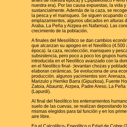
antes de nuestra epoca) y Epipaleolítico Pleno 
nuestra era). Por las causa expuestas, la vida
sustancialmente. Además de la caza, se recogen
la pesca y el marisqueo. Se siguen ocupando 
emplazamientos, algunos ubicados en alturas
Araba, La Peña y Aizpea en Nafarroa). Las cond
crecimiento de la población.
A finales del Mesolíitico se dan cambios econó
que alcanzan su apogeo en el Neolítico (4.500 
época). la caza, recolección, marisqueo y pesc
subsistencia, pero poco a poco los grupos hum
introducida en el Neolítico avanzado con la dom
en el Neolítico final- ;levantan chozas y poblad
elaboran cerámicas. Se evoluciona de una ec
producción. algunos yacimientos son: Arenaza,
Marizulo y Herriko Barra (Gipuzkoa), Fuente H
Zatoia, Abauntz, Aizpea, Padre Areso, La Peña 
(Lapurdi).
Al final del Neolítico los enterramientos human
suelo de las cuevas, se realizan depositando l
mismas elegidos para tal función y en los prim
aire libre.
En el Calcolítico- Eneolítico o Edad de Cobre 