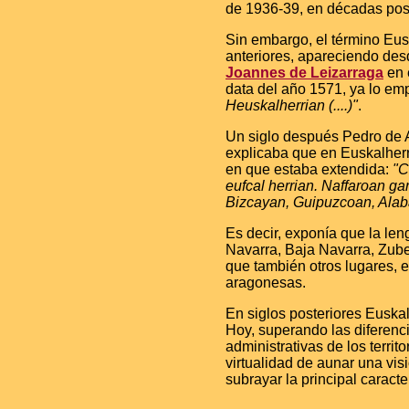
de 1936-39, en décadas post
Sin embargo, el término Eusk
anteriores, apareciendo desd
Joannes de Leizarraga
en 
data del año 1571, ya lo em
Heuskalherrian (....)"
.
Un siglo después Pedro de
explicaba que en Euskalherri
en que estaba extendida:
"C
eufcal herrian. Naffaroan g
Bizcayan, Guipuzcoan, Alaba-h
Es decir, exponía que la len
Navarra, Baja Navarra, Zube
que también otros lugares, e
aragonesas.
En siglos posteriores Euska
Hoy, superando las diferenci
administrativas de los territ
virtualidad de aunar una vis
subrayar la principal caract