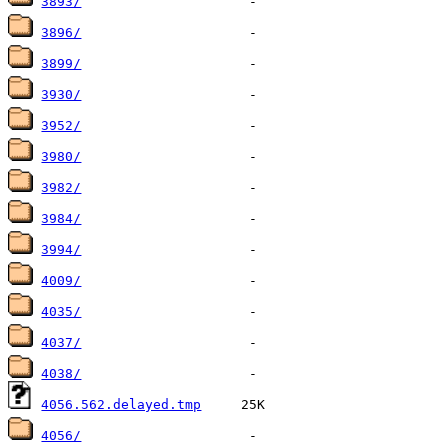
3893/
3896/
3899/
3930/
3952/
3980/
3982/
3984/
3994/
4009/
4035/
4037/
4038/
4056.562.delayed.tmp
4056/