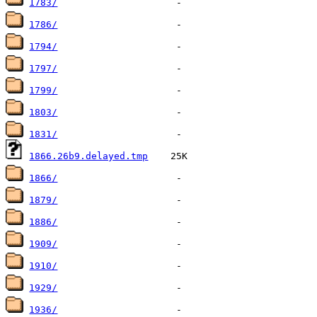
1783/
1786/
1794/
1797/
1799/
1803/
1831/
1866.26b9.delayed.tmp
1866/
1879/
1886/
1909/
1910/
1929/
1936/