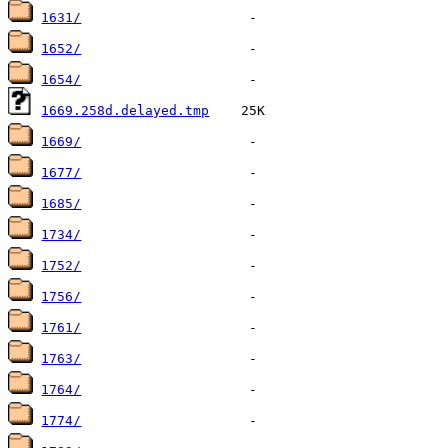
1631/
1652/
1654/
1669.258d.delayed.tmp
1669/
1677/
1685/
1734/
1752/
1756/
1761/
1763/
1764/
1774/