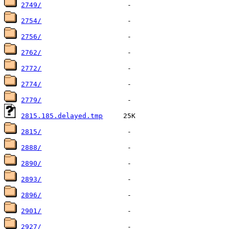
2749/
2754/
2756/
2762/
2772/
2774/
2779/
2815.185.delayed.tmp
2815/
2888/
2890/
2893/
2896/
2901/
2927/