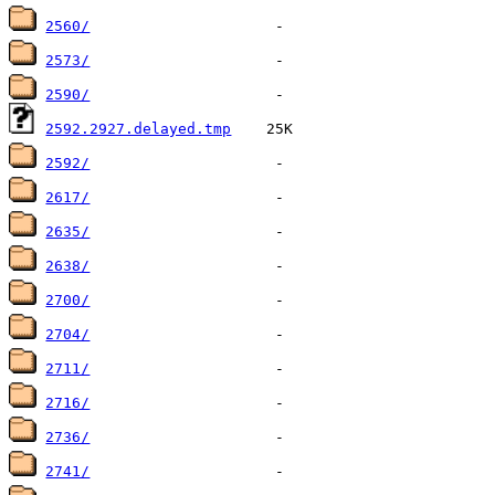
2560/
2573/
2590/
2592.2927.delayed.tmp
2592/
2617/
2635/
2638/
2700/
2704/
2711/
2716/
2736/
2741/