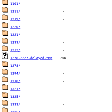
1191/
1211/
1219/
1220/
1221/
1233/
1272/
1278.22c7.delayed.tmp
1278/
1294/
1318/
1321/
1325/
1333/