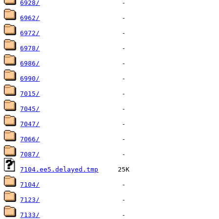
6928/
6962/
6972/
6978/
6986/
6990/
7015/
7045/
7047/
7066/
7087/
7104.ee5.delayed.tmp
7104/
7123/
7133/