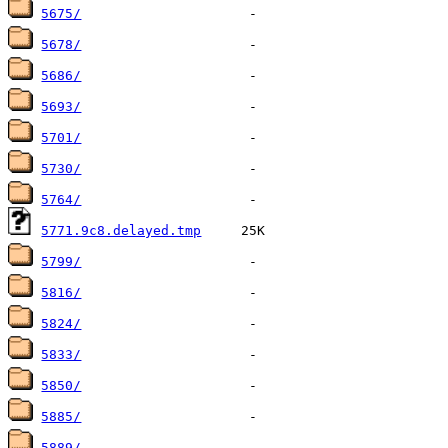
5675/
5678/
5686/
5693/
5701/
5730/
5764/
5771.9c8.delayed.tmp
5799/
5816/
5824/
5833/
5850/
5885/
5889/