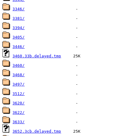
3346/
3381/
3394/
3405/
3446/
3460.33b.delayed.tmp
3460/
3468/
3497/
3512/
3620/
3622/
3633/
3652.3cb.delayed.tmp