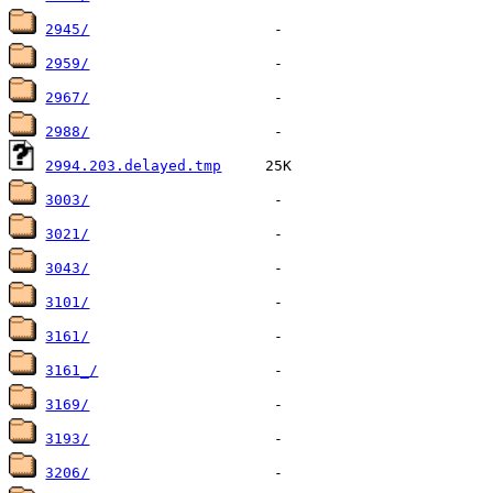
2945/
2959/
2967/
2988/
2994.203.delayed.tmp
3003/
3021/
3043/
3101/
3161/
3161_/
3169/
3193/
3206/