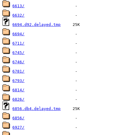
6613/
6632/
6694.d92.delayed.tmp
6694/
6711/
6745/
6746/
6781/
6793/
6814/
6826/
6856.db4.delayed.tmp
6856/
6927/