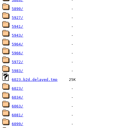
5890/
5927/
5941/
5943/
5964/
5966/
5972/
5983/
6023.b2d.delayed.tmp
6023/
6034/
6063/
6081/
6099/