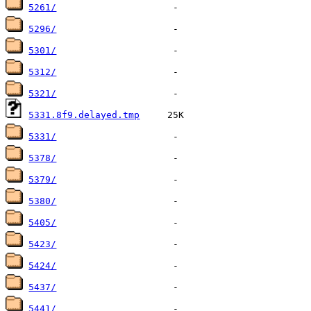
5261/
5296/
5301/
5312/
5321/
5331.8f9.delayed.tmp
5331/
5378/
5379/
5380/
5405/
5423/
5424/
5437/
5441/